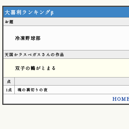
大喜利ランキングβ
お題
冷凍野球部
天国かラスベガスさんの作品
双子の鶴がとまる
点
1点
魂の裏切りの夜
HOM