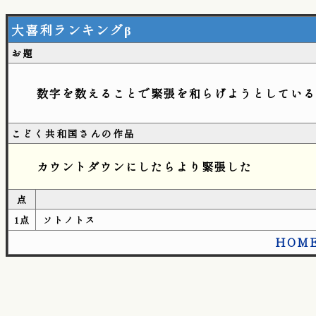
大喜利ランキングβ
お題
数字を数えることで緊張を和らげようとしている
こどく共和国さんの作品
カウントダウンにしたらより緊張した
点
1点
ソトノトス
HOM