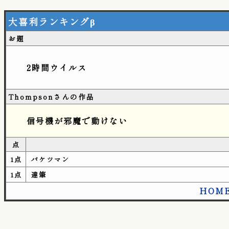
大喜利ランキングβ
お題
2時間ウイルス
Thompsonさんの作品
信号機が邪魔で動けない
点
1点
バケツマン
1点
達筆
HOM