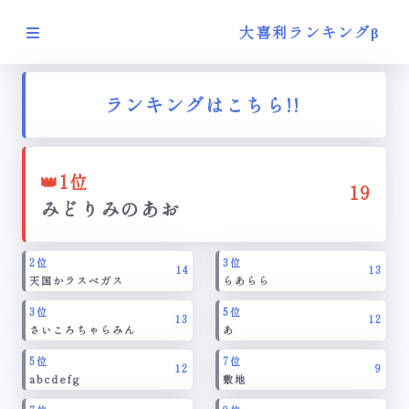
利ラ
ンキ
大喜利ランキングβ
ング
BETA
ランキングはこちら!!
総合ランキン
グ
👑
X
1位
19
みどりみのあお
2位
3位
14
13
天国かラスベガス
らあらら
3位
5位
13
12
さいころちゃらみん
あ
5位
7位
12
9
abcdefg
敷地