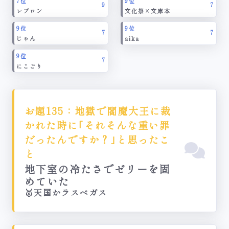
7位
9位
9
7
レブロン
文化祭×文庫本
9位
9位
7
7
じゃん
aika
9位
7
にこごり
お題135：地獄で閻魔大王に裁
かれた時に｢それそんな重い罪
だったんですか？｣と思ったこ
と
地下室の冷たさでゼリーを固
めていた
🥇天国かラスベガス