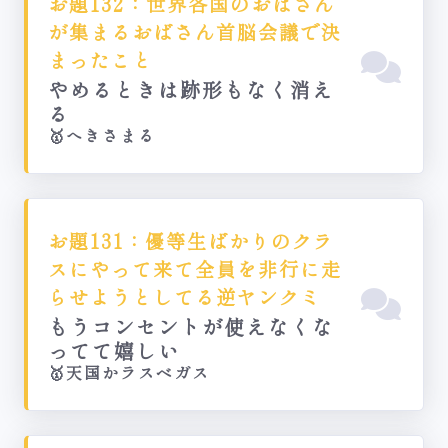
お題132：世界各国のおばさん
が集まるおばさん首脳会議で決
まったこと
やめるときは跡形もなく消え
る
🥇へきさまる
お題131：優等生ばかりのクラ
スにやって来て全員を非行に走
らせようとしてる逆ヤンクミ
もうコンセントが使えなくな
ってて嬉しい
🥇天国かラスベガス